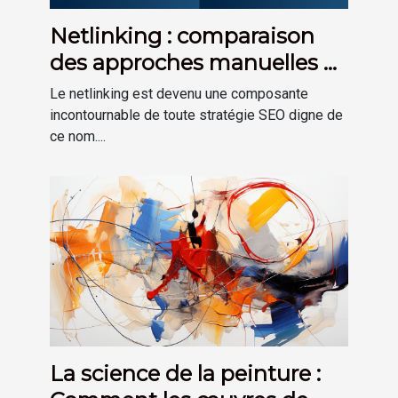
Netlinking : comparaison
des approches manuelles et
automatisées
Le netlinking est devenu une composante
incontournable de toute stratégie SEO digne de
ce nom....
La science de la peinture :