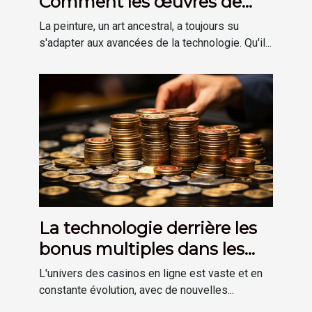
Comment les œuvres de
Miguel Pires utilisent la
La peinture, un art ancestral, a toujours su
technologie moderne
s'adapter aux avancées de la technologie. Qu'il...
La technologie derrière les
bonus multiples dans les
casinos en ligne
L'univers des casinos en ligne est vaste et en
constante évolution, avec de nouvelles...