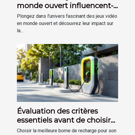
monde ouvert influencent-
ils la créativité des joueurs ?
Plongez dans l'univers fascinant des jeux vidéo
en monde ouvert et découvrez leur impact sur
la...
Évaluation des critères
essentiels avant de choisir
votre borne de recharge
Choisir la meilleure borne de recharge pour son