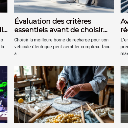
Évaluation des critères
A
ls
essentiels avant de choisir
ré
votre borne de recharge
ph
éo
Choisir la meilleure borne de recharge pour son
L’e
a...
véhicule électrique peut sembler complexe face
pré
à...
max