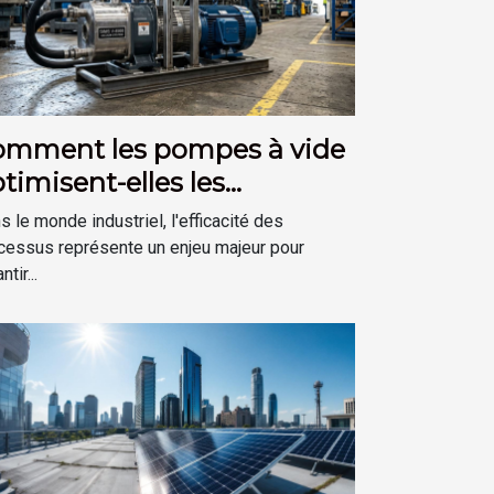
omment les pompes à vide
timisent-elles les
ocessus industriels ?
s le monde industriel, l'efficacité des
cessus représente un enjeu majeur pour
ntir...