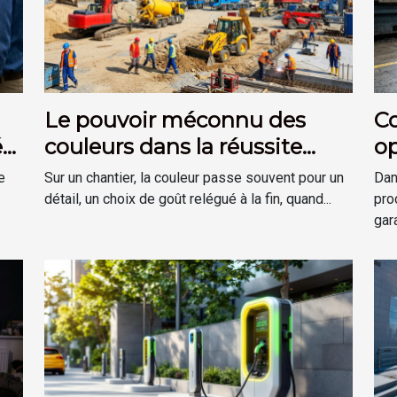
Le pouvoir méconnu des
C
é
couleurs dans la réussite
op
d’un chantier
pr
e
Sur un chantier, la couleur passe souvent pour un
Dan
détail, un choix de goût relégué à la fin, quand...
pro
gara