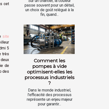
Sur un chantier, la couleur
ns cet
passe souvent pour un détail,
un choix de goût relégué à la
fin, quand...
Ce
site
illeur
dmi 5
e très
 deux
Comment les
pompes à vide
ie de
optimisent-elles les
op des
processus industriels
?
Dans le monde industriel,
l'efficacité des processus
représente un enjeu majeur
pour garantir...