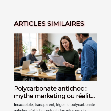
ARTICLES SIMILAIRES
Polycarbonate antichoc :
mythe marketing ou réalité
technologique ?
Incassable, transparent, léger, le polycarbonate
antichoc s’affiche partout, des vitrages de...