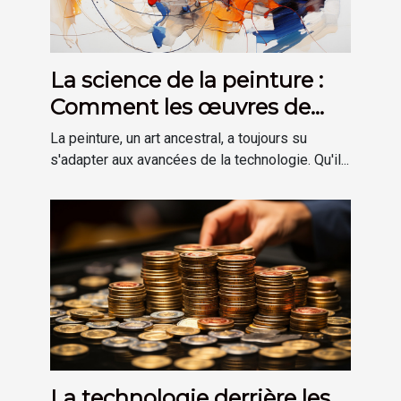
La science de la peinture :
Comment les œuvres de
Miguel Pires utilisent la
La peinture, un art ancestral, a toujours su
technologie moderne
s'adapter aux avancées de la technologie. Qu'il...
La technologie derrière les