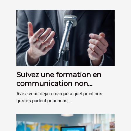
Suivez une formation en
communication non
verbale à Bayonne avec
Avez-vous déjà remarqué à quel point nos
l’EFALC !
gestes parlent pour nous,...