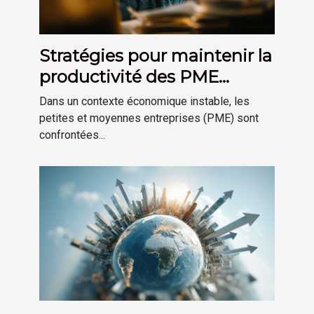
Stratégies pour maintenir la
productivité des PME
durant les périodes de crise
Dans un contexte économique instable, les
économique
petites et moyennes entreprises (PME) sont
confrontées...