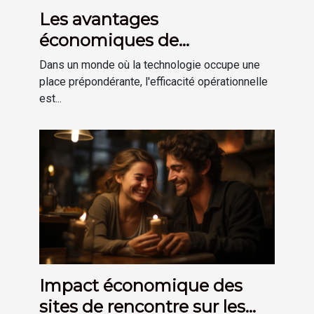
Les avantages
économiques de
l'amélioration de la
Dans un monde où la technologie occupe une
productivité grâce aux
place prépondérante, l'efficacité opérationnelle
est...
accessoires informatiques
spécialisés
Impact économique des
sites de rencontre sur les