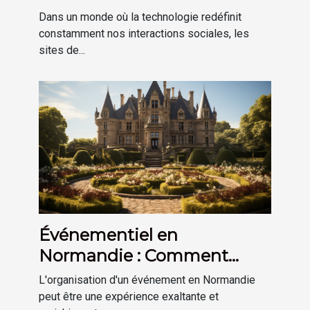
restaurants locaux
Dans un monde où la technologie redéfinit
constamment nos interactions sociales, les
sites de...
Événementiel en
Normandie : Comment
mesurer le succès de votre
L'organisation d'un événement en Normandie
événement
peut être une expérience exaltante et