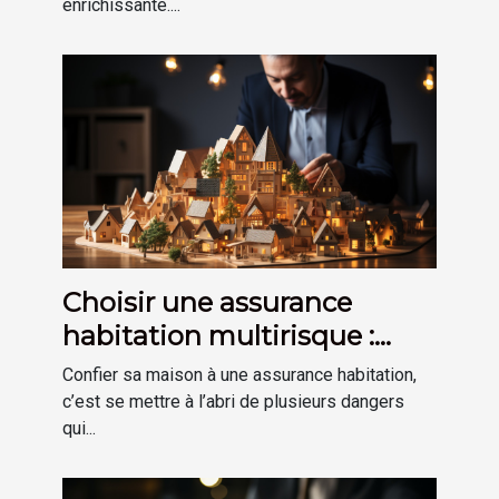
enrichissante....
Choisir une assurance
habitation multirisque :
comment s'y prendre
Confier sa maison à une assurance habitation,
facilement ?
c’est se mettre à l’abri de plusieurs dangers
qui...