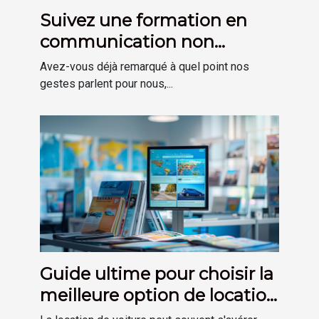
Suivez une formation en
communication non
verbale à Bayonne avec
Avez-vous déjà remarqué à quel point nos
l’EFALC !
gestes parlent pour nous,...
Guide ultime pour choisir la
meilleure option de location
de voiture