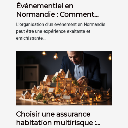
Événementiel en
Normandie : Comment
mesurer le succès de votre
L'organisation d'un événement en Normandie
événement
peut être une expérience exaltante et
enrichissante....
Choisir une assurance
habitation multirisque :