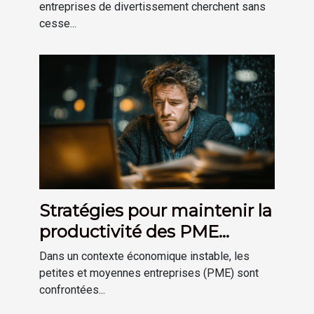
divertissement ?
entreprises de divertissement cherchent sans
cesse...
Stratégies pour maintenir la
productivité des PME
durant les périodes de crise
Dans un contexte économique instable, les
économique
petites et moyennes entreprises (PME) sont
confrontées...