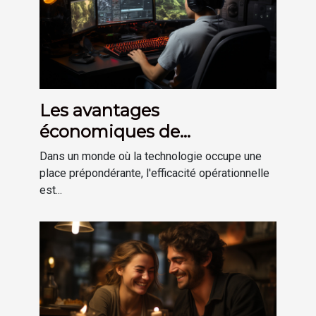
Les avantages
économiques de
l'amélioration de la
Dans un monde où la technologie occupe une
productivité grâce aux
place prépondérante, l'efficacité opérationnelle
est...
accessoires informatiques
spécialisés