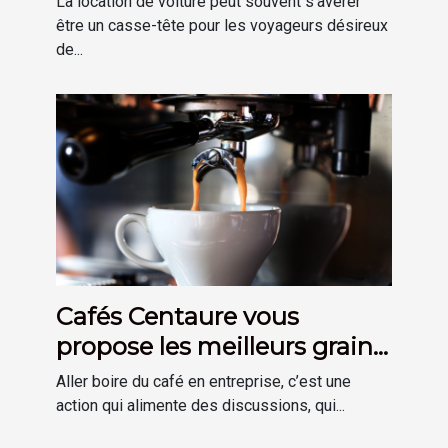
La location de voiture peut souvent s'avérer
être un casse-tête pour les voyageurs désireux
de...
Cafés Centaure vous
propose les meilleurs grains
suisses pour la location
Aller boire du café en entreprise, c’est une
d’une machine à café
action qui alimente des discussions, qui...
d’entreprise !