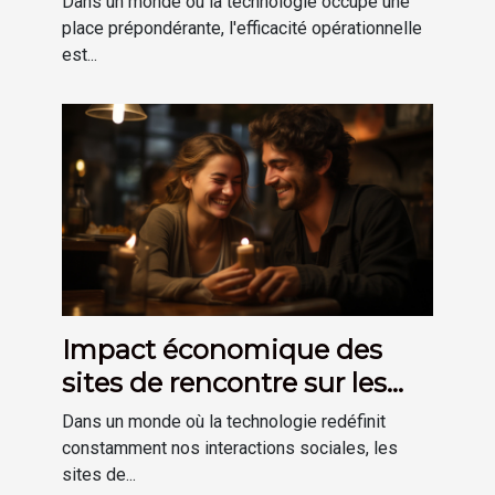
Dans un monde où la technologie occupe une
productivité grâce aux
place prépondérante, l'efficacité opérationnelle
est...
accessoires informatiques
spécialisés
Impact économique des
sites de rencontre sur les
restaurants locaux
Dans un monde où la technologie redéfinit
constamment nos interactions sociales, les
sites de...