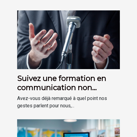
Suivez une formation en
communication non
verbale à Bayonne avec
Avez-vous déjà remarqué à quel point nos
l’EFALC !
gestes parlent pour nous,...