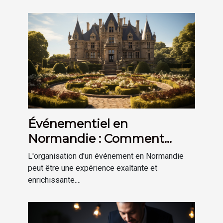
Événementiel en
Normandie : Comment
mesurer le succès de votre
L'organisation d'un événement en Normandie
événement
peut être une expérience exaltante et
enrichissante....