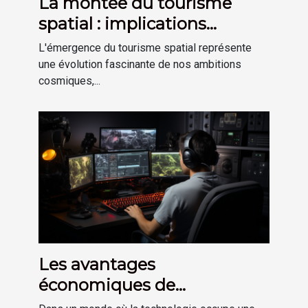
La montée du tourisme
spatial : implications
économiques et techniques
L'émergence du tourisme spatial représente
une évolution fascinante de nos ambitions
cosmiques,...
Les avantages
économiques de
l'amélioration de la