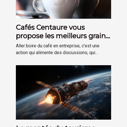
Cafés Centaure vous
propose les meilleurs grains
suisses pour la location
Aller boire du café en entreprise, c’est une
d’une machine à café
action qui alimente des discussions, qui...
d’entreprise !