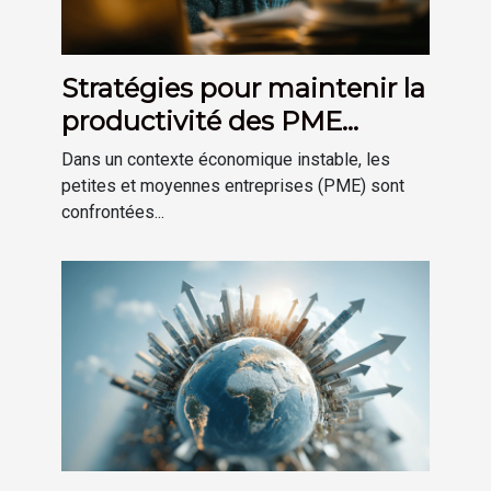
Stratégies pour maintenir la
productivité des PME
durant les périodes de crise
Dans un contexte économique instable, les
économique
petites et moyennes entreprises (PME) sont
confrontées...