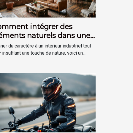
omment intégrer des
éments naturels dans une
coration de style industriel
ner du caractère à un intérieur industriel tout
 insufflant une touche de nature, voici un...