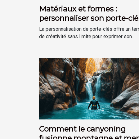
Matériaux et formes :
personnaliser son porte-clé
selon son goût
La personnalisation de porte-clés offre un ter
de créativité sans limite pour exprimer son...
Comment le canyoning
fusionne montagne et mer