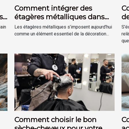
Comment intégrer des
C
s
étagères métalliques dans
de
une déco moderne ?
sé
rain
Les étagères métalliques s’imposent aujourd’hui
S'é
comme un élément essentiel de la décoration...
rel
ques
Comment choisir le bon
C
sèche-cheveux pour votre
ac