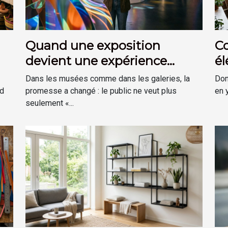
Quand une exposition
C
devient une expérience
él
plutôt qu’une visite
dé
Dans les musées comme dans les galeries, la
Don
?
ud
promesse a changé : le public ne veut plus
en y
seulement «...