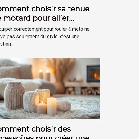
omment choisir sa tenue
 motard pour allier
curité et confort ?
quiper correctement pour rouler à moto ne
ève pas seulement du style, c’est une
tion...
omment choisir des
cessoires pour créer une