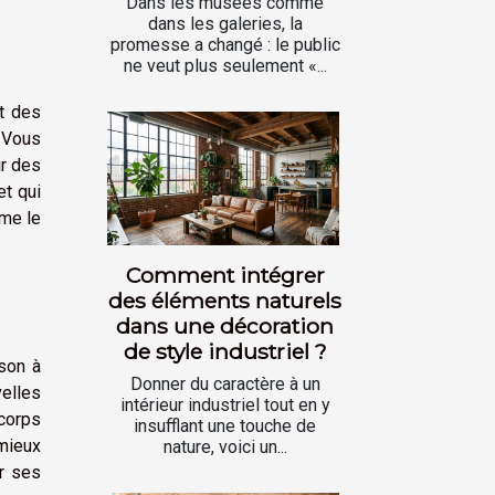
Dans les musées comme
dans les galeries, la
promesse a changé : le public
ne veut plus seulement «...
t des
 Vous
ir des
t qui
mme le
Comment intégrer
des éléments naturels
dans une décoration
de style industriel ?
son à
Donner du caractère à un
velles
intérieur industriel tout en y
 corps
insufflant une touche de
 mieux
nature, voici un...
er ses