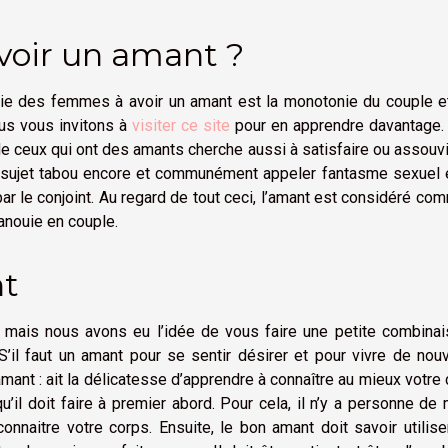
avoir un amant ?
tie des femmes à avoir un amant est la monotonie du couple e
nous vous invitons à
visiter ce site
pour en apprendre davantage.
de ceux qui ont des amants cherche aussi à satisfaire ou assouv
 sujet tabou encore et communément appeler fantasme sexuel e
r le conjoint. Au regard de tout ceci, l’amant est considéré co
panouie en couple.
nt
, mais nous avons eu l’idée de vous faire une petite combinai
 S’il faut un amant pour se sentir désirer et pour vivre de nou
amant : ait la délicatesse d’apprendre à connaître au mieux votre
u’il doit faire à premier abord. Pour cela, il n’y a personne de
nnaitre votre corps. Ensuite, le bon amant doit savoir utilis