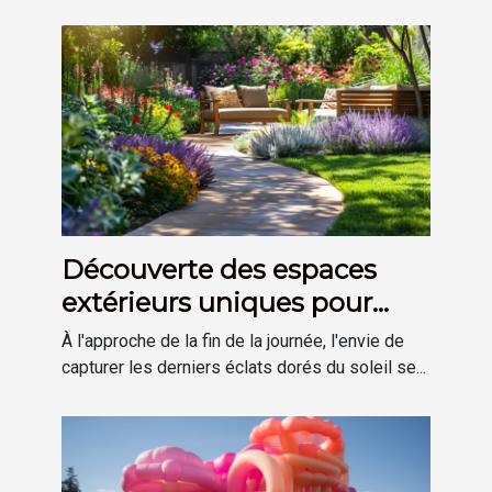
Découverte des espaces
extérieurs uniques pour
profiter des derniers rayons
À l'approche de la fin de la journée, l'envie de
du soleil
capturer les derniers éclats dorés du soleil se...