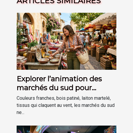
ARTICLES SIMILAIRES
Explorer l’animation des
marchés du sud pour
inspirer sa déco
Couleurs franches, bois patiné, laiton martelé,
tissus qui claquent au vent, les marchés du sud
ne...