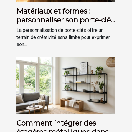
Matériaux et formes :
personnaliser son porte-clés
selon son goût
La personnalisation de porte-clés offre un
terrain de créativité sans limite pour exprimer
son...
Comment intégrer des
étagères métalliques dans