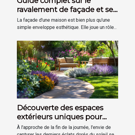
Guide complet sur le
ravalement de façade et ses
avantages
La façade d'une maison est bien plus qu'une
simple enveloppe esthétique. Elle joue un rôle...
Découverte des espaces
extérieurs uniques pour
profiter des derniers rayons
À l'approche de la fin de la journée, l'envie de
du soleil
capturer les derniers éclats dorés du soleil se...