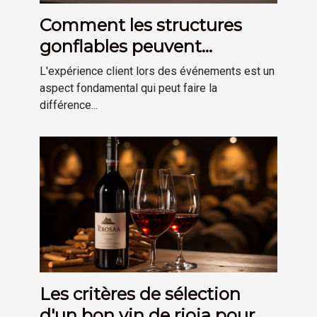
Comment les structures
gonflables peuvent
améliorer l'expérience client
L'expérience client lors des événements est un
lors d'événements.
aspect fondamental qui peut faire la
différence...
Les critères de sélection
d'un bon vin de rioja pour