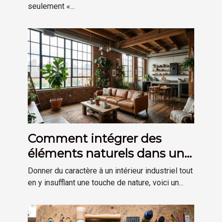
seulement «...
Comment intégrer des
éléments naturels dans une
décoration de style
Donner du caractère à un intérieur industriel tout
industriel ?
en y insufflant une touche de nature, voici un...