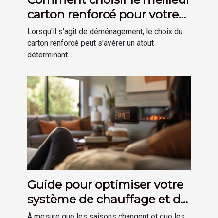
carton renforcé pour votre
déménagement
Lorsqu'il s'agit de déménagement, le choix du
carton renforcé peut s'avérer un atout
déterminant...
Guide pour optimiser votre
système de chauffage et de
plomberie à domicile
À mesure que les saisons changent et que les