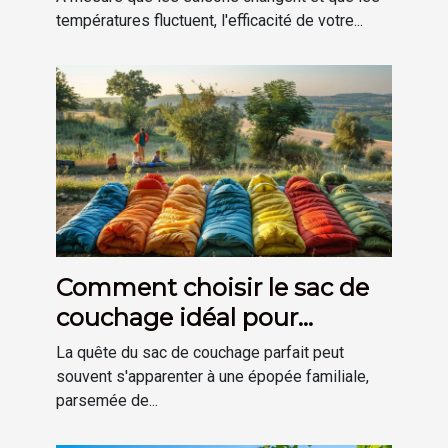
températures fluctuent, l'efficacité de votre...
Comment choisir le sac de
couchage idéal pour
chaque membre de la
La quête du sac de couchage parfait peut
famille
souvent s'apparenter à une épopée familiale,
parsemée de...