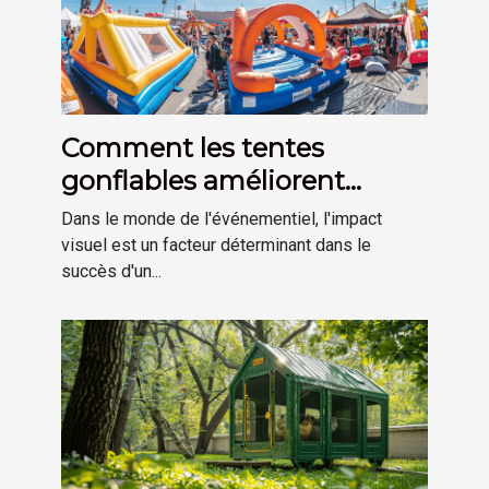
Comment les tentes
gonflables améliorent
l'impact visuel des
Dans le monde de l'événementiel, l'impact
événements
visuel est un facteur déterminant dans le
succès d'un...