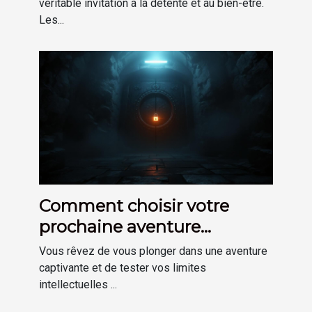
véritable invitation à la détente et au bien-être.
Les...
Comment choisir votre
prochaine aventure
d'escape game immersive
Vous rêvez de vous plonger dans une aventure
captivante et de tester vos limites
intellectuelles ...