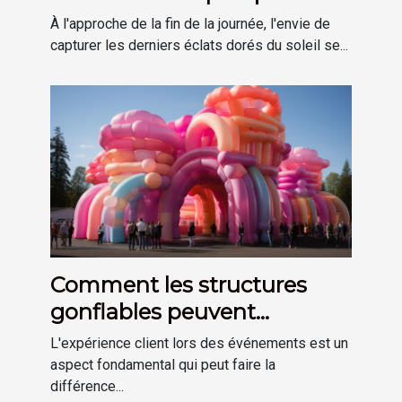
profiter des derniers rayons
À l'approche de la fin de la journée, l'envie de
du soleil
capturer les derniers éclats dorés du soleil se...
Comment les structures
gonflables peuvent
améliorer l'expérience client
L'expérience client lors des événements est un
lors d'événements.
aspect fondamental qui peut faire la
différence...