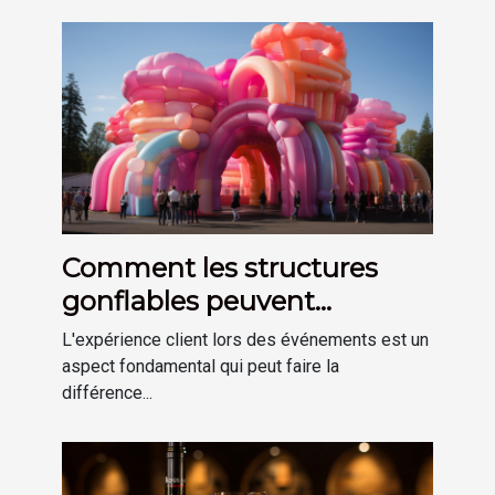
Comment les structures
gonflables peuvent
améliorer l'expérience client
L'expérience client lors des événements est un
lors d'événements.
aspect fondamental qui peut faire la
différence...