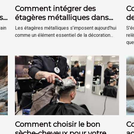
Comment intégrer des
C
s
étagères métalliques dans
de
une déco moderne ?
sé
rain
Les étagères métalliques s’imposent aujourd’hui
S'é
comme un élément essentiel de la décoration...
rel
ques
Comment choisir le bon
C
sèche-cheveux pour votre
ac