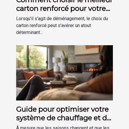
carton renforcé pour votre
déménagement
Lorsqu'il s'agit de déménagement, le choix du
carton renforcé peut s'avérer un atout
déterminant...
Guide pour optimiser votre
système de chauffage et de
plomberie à domicile
À mesure que les saisons changent et que les