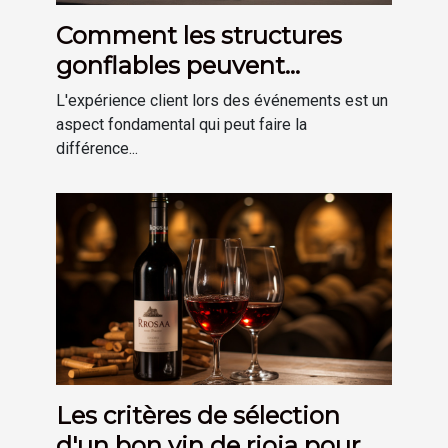
Comment les structures
gonflables peuvent
améliorer l'expérience client
L'expérience client lors des événements est un
lors d'événements.
aspect fondamental qui peut faire la
différence...
Les critères de sélection
d'un bon vin de rioja pour