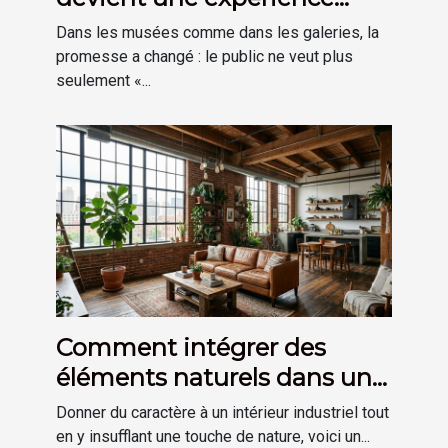
plutôt qu’une visite
Dans les musées comme dans les galeries, la
promesse a changé : le public ne veut plus
seulement «...
Comment intégrer des
éléments naturels dans une
décoration de style
Donner du caractère à un intérieur industriel tout
industriel ?
en y insufflant une touche de nature, voici un...