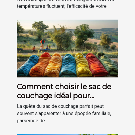
températures fluctuent, l'efficacité de votre...
Comment choisir le sac de
couchage idéal pour
chaque membre de la
La quête du sac de couchage parfait peut
famille
souvent s'apparenter à une épopée familiale,
parsemée de...