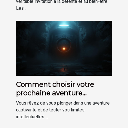
véritable invitation à la détente et au bien-être.
Les...
Comment choisir votre
prochaine aventure
d'escape game immersive
Vous rêvez de vous plonger dans une aventure
captivante et de tester vos limites
intellectuelles ...