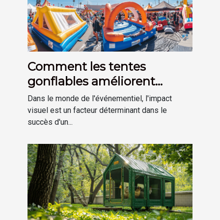
Comment les tentes
gonflables améliorent
l'impact visuel des
Dans le monde de l'événementiel, l'impact
événements
visuel est un facteur déterminant dans le
succès d'un...