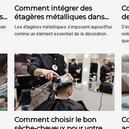
Comment intégrer des
C
s
étagères métalliques dans
de
une déco moderne ?
sé
rain
Les étagères métalliques s’imposent aujourd’hui
S'é
comme un élément essentiel de la décoration...
rel
ques
Comment choisir le bon
C
sèche-cheveux pour votre
ac