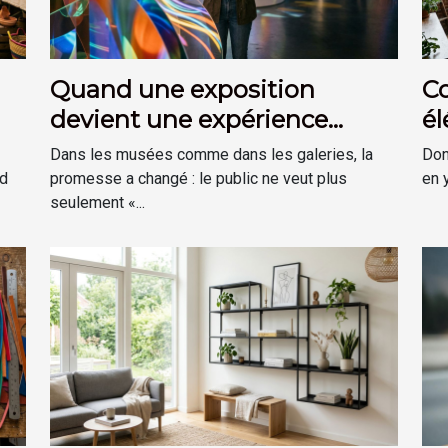
Quand une exposition
C
devient une expérience
él
plutôt qu’une visite
dé
Dans les musées comme dans les galeries, la
Don
?
ud
promesse a changé : le public ne veut plus
en y
seulement «...