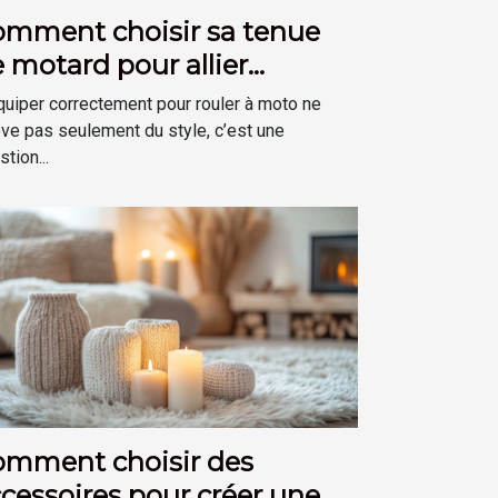
omment choisir sa tenue
 motard pour allier
curité et confort ?
quiper correctement pour rouler à moto ne
ève pas seulement du style, c’est une
tion...
omment choisir des
cessoires pour créer une