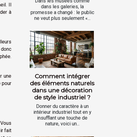
Dans les musées comme
il. Il
dans les galeries, la
ider à
promesse a changé : le public
ne veut plus seulement «...
leurs
t donc
phée.
Comment intégrer
r une
des éléments naturels
e pour
dans une décoration
de style industriel ?
Donner du caractère à un
intérieur industriel tout en y
insufflant une touche de
. Vous
nature, voici un...
r fait