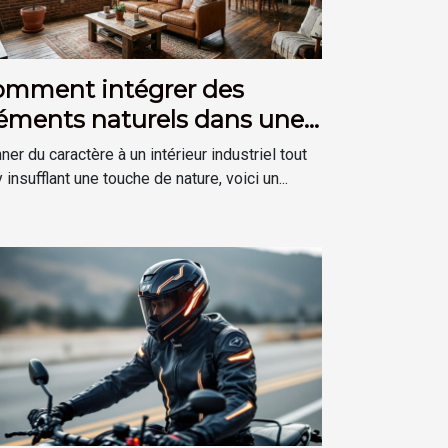
omment intégrer des
éments naturels dans une
coration de style industriel
ner du caractère à un intérieur industriel tout
 insufflant une touche de nature, voici un...