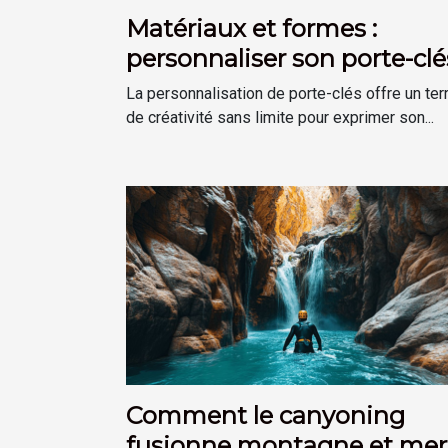
Matériaux et formes :
personnaliser son porte-clé
selon son goût
La personnalisation de porte-clés offre un ter
de créativité sans limite pour exprimer son...
Comment le canyoning
fusionne montagne et mer