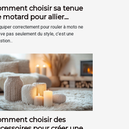
omment choisir sa tenue
 motard pour allier
curité et confort ?
quiper correctement pour rouler à moto ne
ève pas seulement du style, c’est une
tion...
omment choisir des
cessoires pour créer une