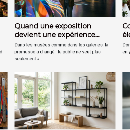
Quand une exposition
C
devient une expérience
él
plutôt qu’une visite
dé
Dans les musées comme dans les galeries, la
Don
?
ud
promesse a changé : le public ne veut plus
en y
seulement «...