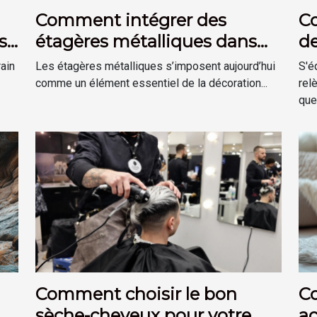
Comment intégrer des
C
s
étagères métalliques dans
de
une déco moderne ?
sé
rain
Les étagères métalliques s’imposent aujourd’hui
S'é
comme un élément essentiel de la décoration...
rel
ques
Comment choisir le bon
C
sèche-cheveux pour votre
ac