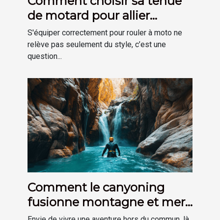
Comment choisir sa tenue
de motard pour allier
sécurité et confort ?
S'équiper correctement pour rouler à moto ne
relève pas seulement du style, c’est une
question...
Comment le canyoning
fusionne montagne et mer
pour une aventure unique ?
Envie de vivre une aventure hors du commun, là