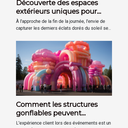
Découverte des espaces
extérieurs uniques pour
profiter des derniers rayons
À l'approche de la fin de la journée, l'envie de
du soleil
capturer les derniers éclats dorés du soleil se...
Comment les structures
gonflables peuvent
améliorer l'expérience client
L'expérience client lors des événements est un