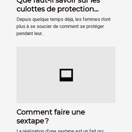
Que faut-il savoir sur les
culottes de protection
hygiénique menstruelle ?
Depuis quelque temps déjà, les femmes n’ont
plus à se soucier de comment se protéger
pendant leur...
Comment faire une
sextape ?
La réalisation d’une sextape est un fait qui