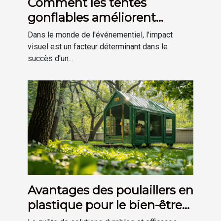
Comment les tentes
gonflables améliorent
l'impact visuel des
Dans le monde de l'événementiel, l'impact
événements
visuel est un facteur déterminant dans le
succès d'un...
Avantages des poulaillers en
plastique pour le bien-être
des poules