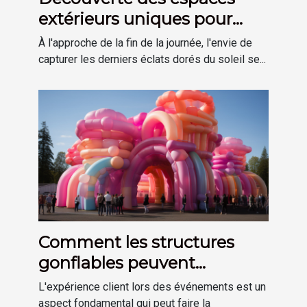
extérieurs uniques pour
profiter des derniers rayons
À l'approche de la fin de la journée, l'envie de
du soleil
capturer les derniers éclats dorés du soleil se...
Comment les structures
gonflables peuvent
améliorer l'expérience client
L'expérience client lors des événements est un
lors d'événements.
aspect fondamental qui peut faire la