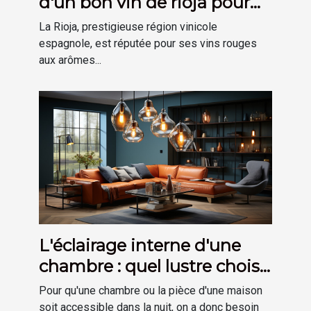
d'un bon vin de rioja pour
votre cave
La Rioja, prestigieuse région vinicole
espagnole, est réputée pour ses vins rouges
aux arômes...
L'éclairage interne d'une
chambre : quel lustre choisir
?
Pour qu'une chambre ou la pièce d'une maison
soit accessible dans la nuit, on a donc besoin