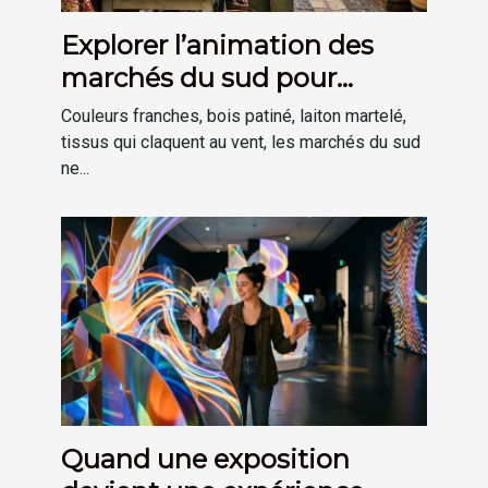
Explorer l’animation des
marchés du sud pour
inspirer sa déco
Couleurs franches, bois patiné, laiton martelé,
tissus qui claquent au vent, les marchés du sud
ne...
Quand une exposition