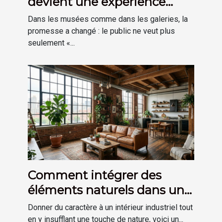
devient une expérience
plutôt qu’une visite
Dans les musées comme dans les galeries, la
promesse a changé : le public ne veut plus
seulement «...
Comment intégrer des
éléments naturels dans une
décoration de style
Donner du caractère à un intérieur industriel tout
industriel ?
en y insufflant une touche de nature, voici un...