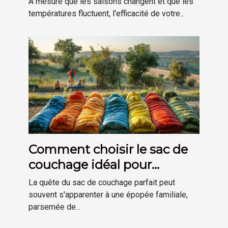
À mesure que les saisons changent et que les
températures fluctuent, l'efficacité de votre...
Comment choisir le sac de
couchage idéal pour
chaque membre de la
La quête du sac de couchage parfait peut
famille
souvent s'apparenter à une épopée familiale,
parsemée de...