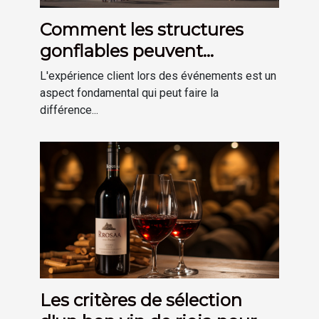
Comment les structures
gonflables peuvent
améliorer l'expérience client
L'expérience client lors des événements est un
lors d'événements.
aspect fondamental qui peut faire la
différence...
Les critères de sélection