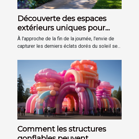
Découverte des espaces
extérieurs uniques pour
profiter des derniers rayons
À l'approche de la fin de la journée, l'envie de
du soleil
capturer les derniers éclats dorés du soleil se...
Comment les structures
gonflables peuvent