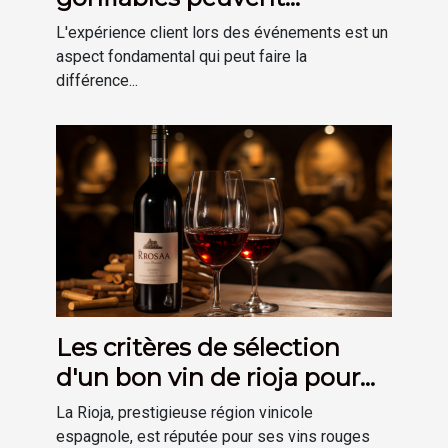
améliorer l'expérience client
L'expérience client lors des événements est un
lors d'événements.
aspect fondamental qui peut faire la
différence...
Les critères de sélection
d'un bon vin de rioja pour
votre cave
La Rioja, prestigieuse région vinicole
espagnole, est réputée pour ses vins rouges