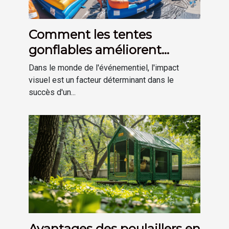
Comment les tentes
gonflables améliorent
l'impact visuel des
Dans le monde de l'événementiel, l'impact
événements
visuel est un facteur déterminant dans le
succès d'un...
Avantages des poulaillers en