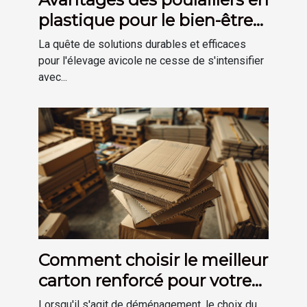
plastique pour le bien-être
des poules
La quête de solutions durables et efficaces
pour l'élevage avicole ne cesse de s'intensifier
avec...
Comment choisir le meilleur
carton renforcé pour votre
déménagement
Lorsqu'il s'agit de déménagement, le choix du