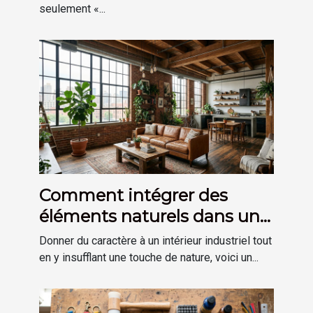
seulement «...
Comment intégrer des
éléments naturels dans une
décoration de style
Donner du caractère à un intérieur industriel tout
industriel ?
en y insufflant une touche de nature, voici un...