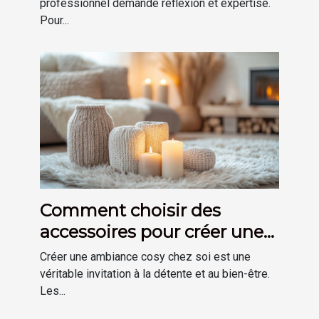
professionnel demande réflexion et expertise.
Pour...
Comment choisir des
accessoires pour créer une
ambiance cosy chez soi
Créer une ambiance cosy chez soi est une
véritable invitation à la détente et au bien-être.
Les...