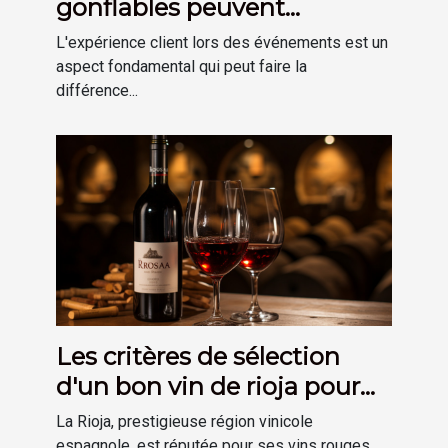
gonflables peuvent
améliorer l'expérience client
L'expérience client lors des événements est un
lors d'événements.
aspect fondamental qui peut faire la
différence...
Les critères de sélection
d'un bon vin de rioja pour
votre cave
La Rioja, prestigieuse région vinicole
espagnole, est réputée pour ses vins rouges