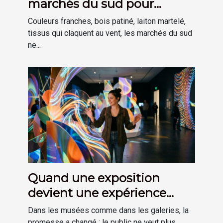
marchés du sud pour
inspirer sa déco
Couleurs franches, bois patiné, laiton martelé,
tissus qui claquent au vent, les marchés du sud
ne...
Quand une exposition
devient une expérience
plutôt qu’une visite
Dans les musées comme dans les galeries, la
promesse a changé : le public ne veut plus